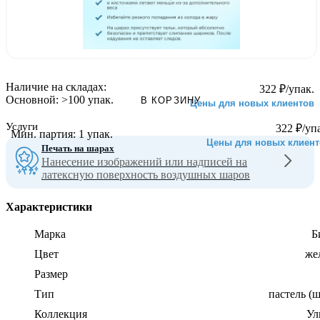
Наличие на складах:
322
₽
/упак.
Основной:
>100 упак.
В КОРЗИНУ
Цены для новых клиентов
Услуги
322
₽
/уп
Мин. партия:
1 упак.
Цены для новых клиент
Печать на шарах
Нанесение изображений или надписей на
латексную поверхность воздушных шаров
Характеристики
Марка
Б
Цвет
же
Размер
Тип
пастель (
Коллекция
Ул