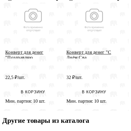
Конверт для денег
Конверт для денег "С
ч
"Поздравляю...
Днём Сва...
д
22,5
₽
/шт.
32
₽
/шт.
2
В КОРЗИНУ
В КОРЗИНУ
Мин. партия:
10 шт.
Мин. партия:
10 шт.
М
Другие товары из каталога