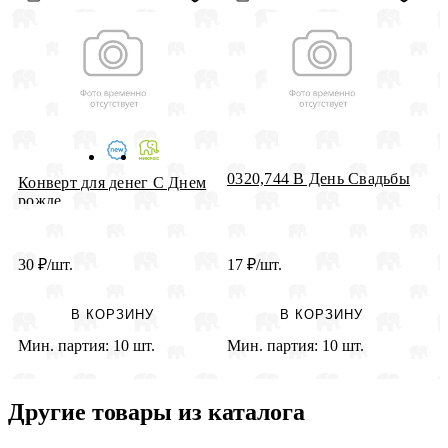
0320,744 В День Свадьбы
Конверт для денег С Днем
К
рожде...
Ю
30
₽
/шт.
17
₽
/шт.
2
В КОРЗИНУ
В КОРЗИНУ
Мин. партия:
10 шт.
Мин. партия:
10 шт.
М
Другие товары из каталога