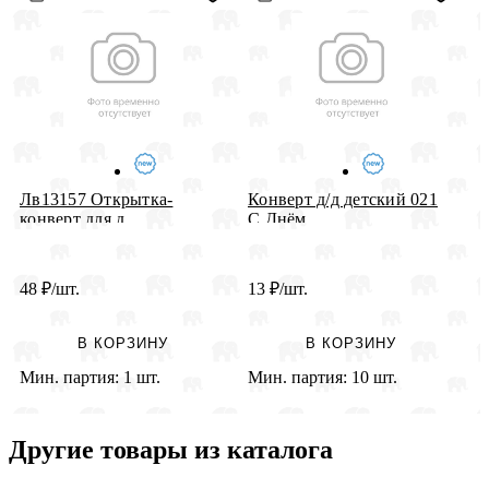
К
Лв13157 Открытка-
Конверт д/д детский 021
Ю
конверт для д...
С Днём...
48
₽
/шт.
13
₽
/шт.
2
В КОРЗИНУ
В КОРЗИНУ
Мин. партия:
1 шт.
Мин. партия:
10 шт.
М
Другие товары из каталога