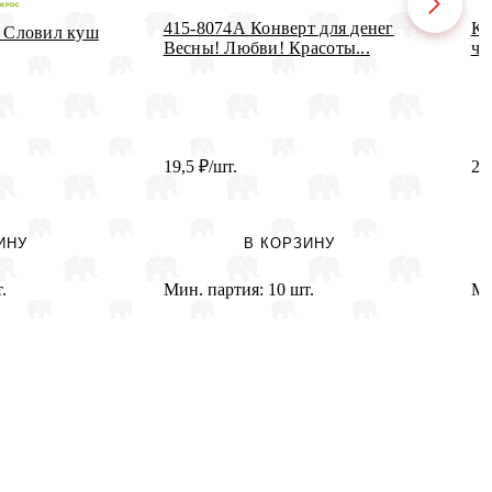
415-8074А Конверт для денег
Ко
г Словил куш
Весны! Любви! Красоты...
чу
19,5
₽
/шт.
26
ИНУ
В КОРЗИНУ
.
Мин. партия:
10 шт.
Ми