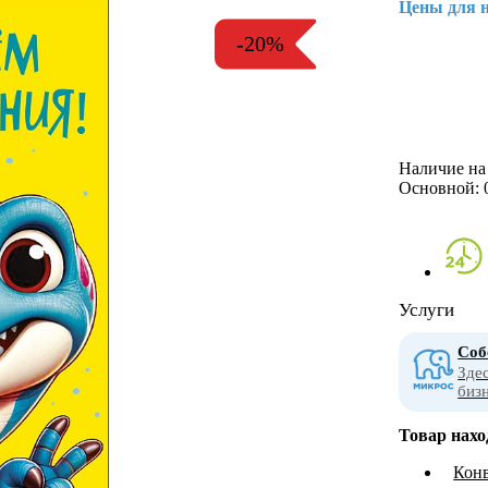
Цены для 
-20%
Наличие на 
Основной:
Услуги
Соб
Зде
биз
Товар нахо
Конв