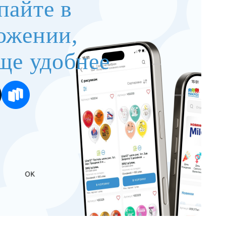
пайте в
ожении,
ще удобнее
OK