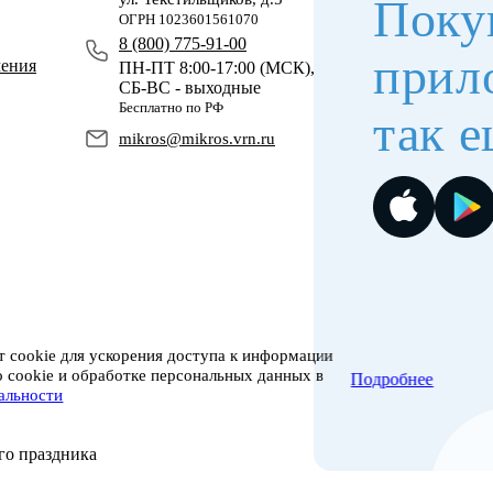
Поку
ОГРН 1023601561070
8 (800) 775-91-00
прил
чения
ПН-ПТ 8:00-17:00 (МСК),
СБ-ВС - выходные
Бесплатно по РФ
так е
mikros@mikros.vrn.ru
 cookie для ускорения доступа к информации
о cookie и обработке персональных данных в
Подробнее
альности
го праздника