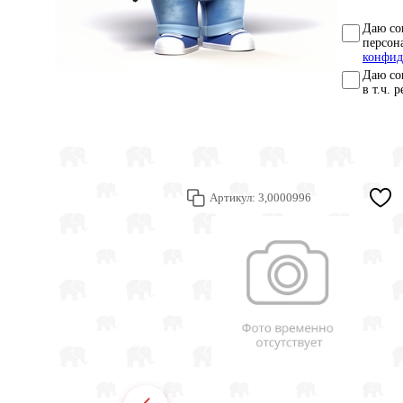
Даю со
персон
конфид
Даю со
в т.ч. 
Артикул:
3,0000996