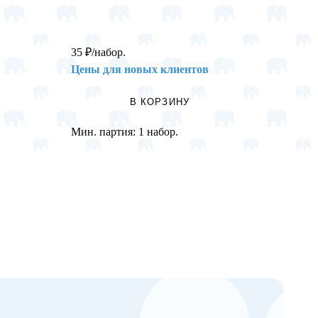
35
₽
/набор.
233
₽
/
Цены для новых клиентов
Цены 
В КОРЗИНУ
Мин. партия:
1 набор.
Мин. п