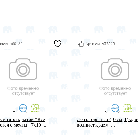
икул:
ч60489
Артикул:
ч57525
мини-открыток "Всё
Лента органза 4,0 см, Гради
ется с мечты" 7х10 ...
волнист.краем, ...