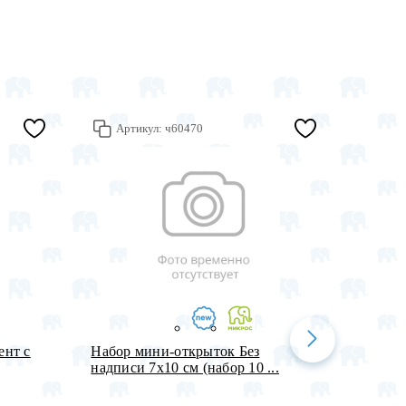
Артикул:
ч60470
Арт
ент с
Набор мини-открыток Без
Пленка
надписи 7х10 см (набор 10 ...
двусто