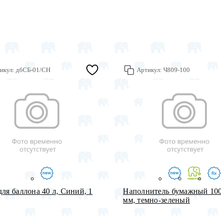
икул:
дбСБ-01/СН
Артикул:
Ч809-100
для баллона 40 л, Синий, 1
Наполнитель бумажный 100 
мм, темно-зеленый