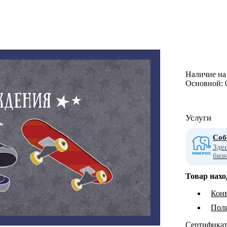
Наличие на 
Основной:
Услуги
Соб
Зде
биз
Товар нахо
Конв
Пол
Сертифика