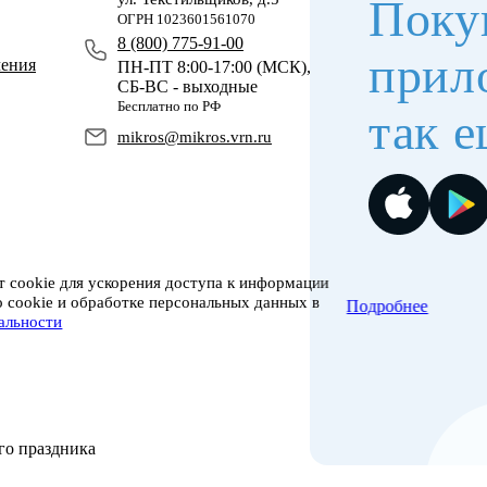
Поку
ОГРН 1023601561070
8 (800) 775-91-00
прил
чения
ПН-ПТ 8:00-17:00 (МСК),
СБ-ВС - выходные
Бесплатно по РФ
так е
mikros@mikros.vrn.ru
 cookie для ускорения доступа к информации
о cookie и обработке персональных данных в
Подробнее
альности
го праздника