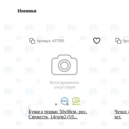
Новинки
Артикул:
ч57593
Арт
Бумага тишью 50х66см, рис.
Чехол 
Свежесть, 14гр/м2 (10...
шт.