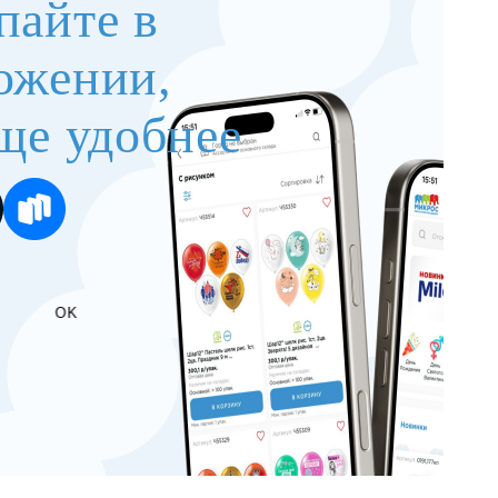
пайте в
ожении,
ще удобнее
OK