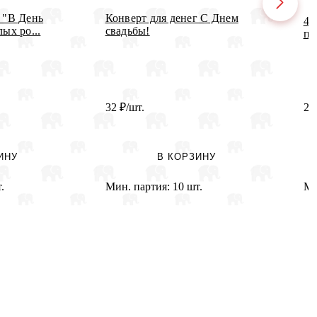
 "В День
Конверт для денег С Днем
41
ых ро...
свадьбы!
пр
32
₽
/шт.
20
ИНУ
В КОРЗИНУ
.
Мин. партия:
10 шт.
Ми