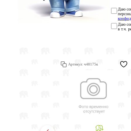
Даю со
персон
конфид
Даю со
в т.ч. 
Артикул:
ч48175к