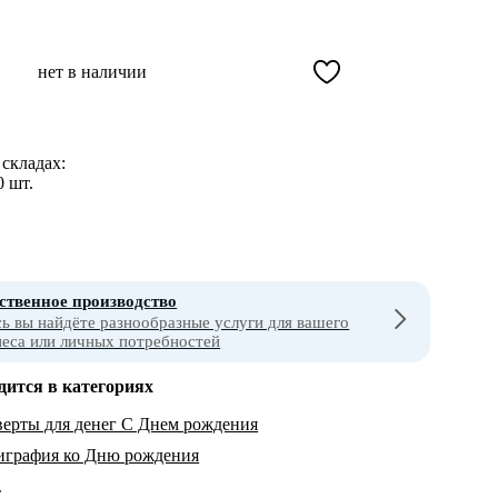
нет в наличии
складах:
0 шт.
ственное производство
сь вы найдёте разнообразные услуги для вашего
неса или личных потребностей
дится в категориях
ерты для денег С Днем рождения
играфия ко Дню рождения
т