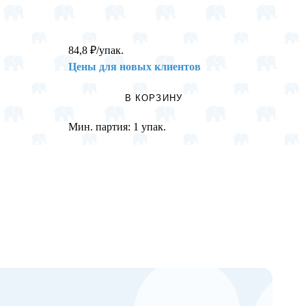
84,8
₽
/упак.
196
₽
/
Цены для новых клиентов
Цены 
В КОРЗИНУ
Мин. партия:
1 упак.
Мин. п