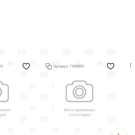
55
Артикул:
7100993