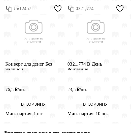
Лв12457
0321,774
Конверт для денег Без
0321,774 В День
К
надписи ...
Рождения
к
76,5
₽
/шт.
23,5
₽
/шт.
2
В КОРЗИНУ
В КОРЗИНУ
Мин. партия:
1 шт.
Мин. партия:
10 шт.
М