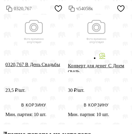
0320,767
ч54058к
0320,767 В День Свадьбы
К
Конверт для денег С Днем
"
свадь...
23,5
₽
/шт.
30
₽
/шт.
2
В КОРЗИНУ
В КОРЗИНУ
Мин. партия:
10 шт.
Мин. партия:
10 шт.
М