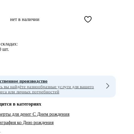
нет в наличии
складах:
0 шт.
ственное производство
сь вы найдёте разнообразные услуги для вашего
неса или личных потребностей
дится в категориях
ерты для денег С Днем рождения
играфия ко Дню рождения
т