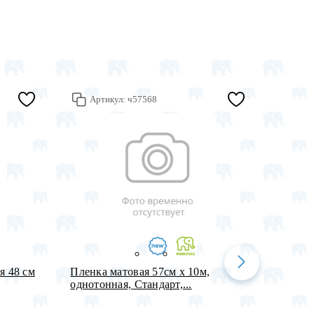
Артикул:
ч57568
Арт
я 48 см
Пленка матовая 57см х 10м,
Набор 
однотонная, Стандарт,...
СДР! К