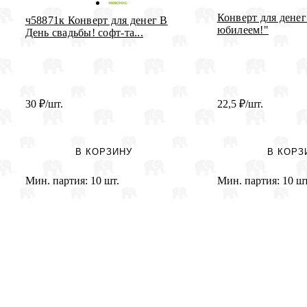
Конверт для денег
ч58871к Конверт для денег В
юбилеем!"
День свадьбы! софт-та...
30
₽
/шт.
22,5
₽
/шт.
В КОРЗИНУ
В КОРЗ
Мин. партия:
10 шт.
Мин. партия:
10 шт