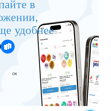
пайте в
ожении,
ще удобнее
OK