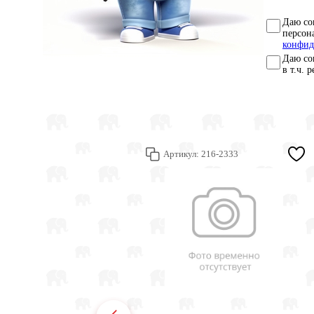
Даю со
персон
конфид
Даю со
в т.ч. 
Артикул:
216-2333