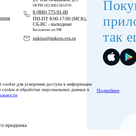
Поку
ОГРН 1023601561070
8 (800) 775-91-00
прил
чения
ПН-ПТ 8:00-17:00 (МСК),
СБ-ВС - выходные
Бесплатно по РФ
так е
mikros@mikros.vrn.ru
 cookie для ускорения доступа к информации
о cookie и обработке персональных данных в
Подробнее
альности
го праздника