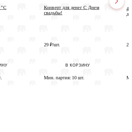
 "С
Конверт для денег С Днем
41
свадьбы!
де
29
₽
/шт.
20
ИНУ
В КОРЗИНУ
.
Мин. партия:
10 шт.
Ми