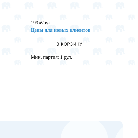
199
₽
/рул.
84,8
₽
/
Цены для новых клиентов
Цены 
В КОРЗИНУ
Мин. партия:
1 рул.
Мин. п