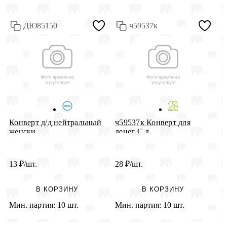
ДЮ85150
ч59537к
К
Конверт д/д нейтральный
ч59537к Конверт для
Д
женски...
денег С д...
13
₽
/шт.
28
₽
/шт.
2
В КОРЗИНУ
В КОРЗИНУ
Мин. партия:
10 шт.
Мин. партия:
10 шт.
М