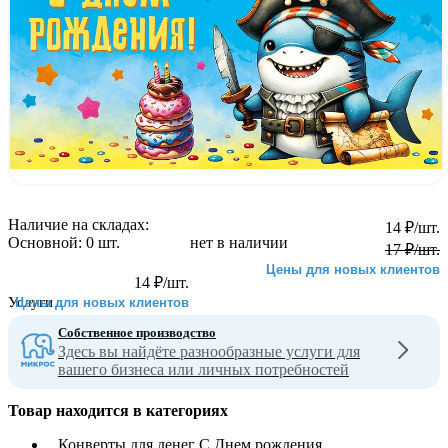
Наличие на складах:
14
₽
/шт.
Основной:
0 шт.
нет в наличии
17
₽
/шт.
Цены для новых клиентов
14
₽
/шт.
Услуги
Цены для новых клиентов
Собственное производство
Здесь вы найдёте разнообразные услуги для
вашего бизнеса или личных потребностей
Товар находится в категориях
Конверты для денег С Днем рождения