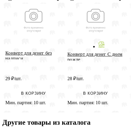
Конверт для денег без
Конверт для денег С днем
2
надписи...
рожде...
д
29
₽
/шт.
28
₽
/шт.
2
В КОРЗИНУ
В КОРЗИНУ
Мин. партия:
10 шт.
Мин. партия:
10 шт.
М
Другие товары из каталога