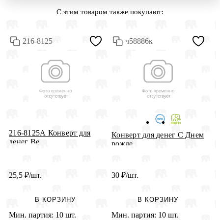
С этим товаром также покупают:
216-8125
ч58886к
216-8125А Конверт для
Конверт для денег С Днем
К
денег Ве...
рожде...
н
25,5
₽
/шт.
30
₽
/шт.
3
В КОРЗИНУ
В КОРЗИНУ
Мин. партия:
10 шт.
Мин. партия:
10 шт.
М