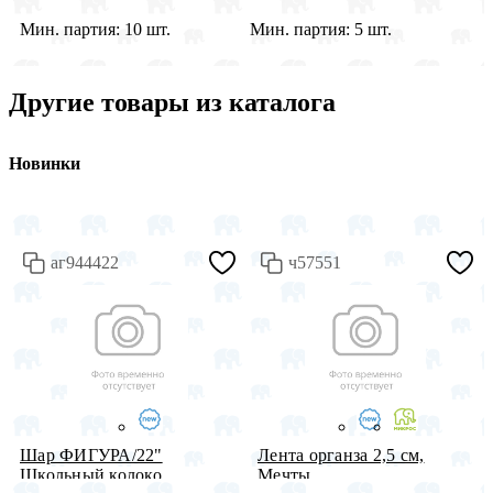
Мин. партия:
10 шт.
Мин. партия:
5 шт.
М
Другие товары из каталога
Новинки
аг944422
ч57551
Шар ФИГУРА/22"
Лента органза 2,5 см,
Школьный колоко...
Мечты, ...