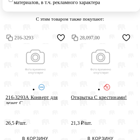
материалов, в т.ч. рекламного характера
С этим товаром также покупают:
216-3293
28,097,00
К
216-3293А Конверт для
Открытка С крестинами!
Ю
денег С ...
26,5
₽
/шт.
21,3
₽
/шт.
3
В КОРЗИНУ
В КОРЗИНУ