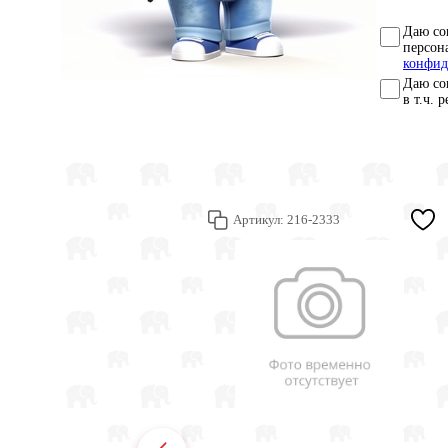
Даю со
персон
конфид
Даю со
в т.ч. 
Артикул:
216-2333