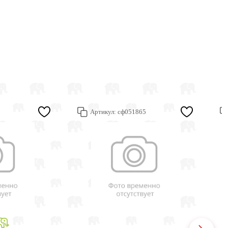
Артикул:
сф051865