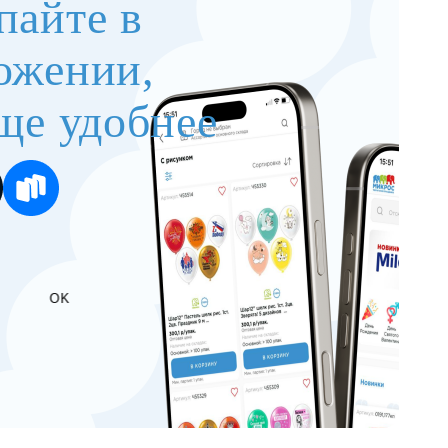
пайте в
ожении,
ще удобнее
OK