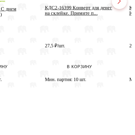
КДС2-16399 Конверт для денег
Ко
 С днем
на склейке. Примите п...
Юб
)
27,5
₽
/шт.
2
ИНУ
В КОРЗИНУ
.
Мин. партия:
10 шт.
Ми