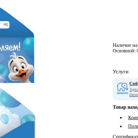
Наличие на 
Основной:
Услуги
Соб
Зде
биз
Товар нахо
Конв
Пол
Сертифика