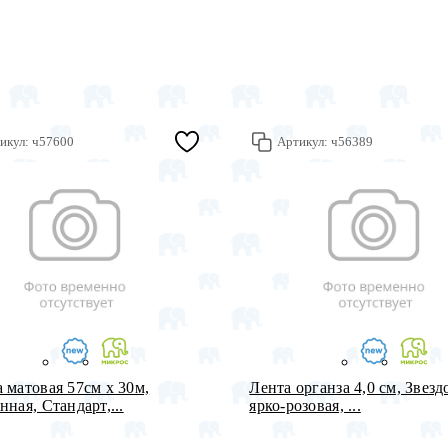
икул:
ч57600
Артикул:
ч56389
 матовая 57см х 30м,
Лента органза 4,0 см, Звезд
нная, Стандарт,...
ярко-розовая, ...