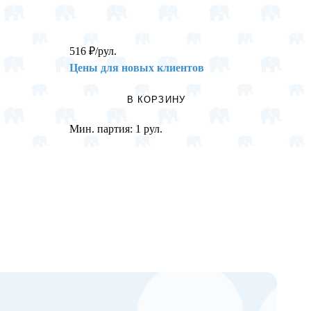
516
₽
/рул.
196
₽
/
Цены для новых клиентов
Цены 
В КОРЗИНУ
Мин. партия:
1 рул.
Мин. п