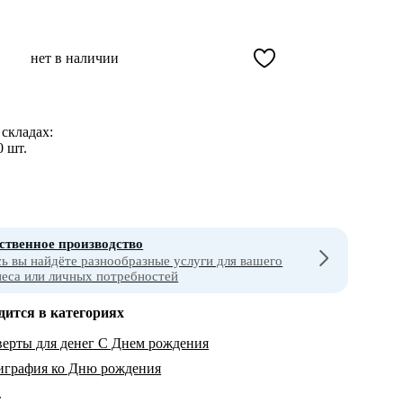
нет в наличии
складах:
0 шт.
ственное производство
сь вы найдёте разнообразные услуги для вашего
неса или личных потребностей
дится в категориях
ерты для денег С Днем рождения
играфия ко Дню рождения
т