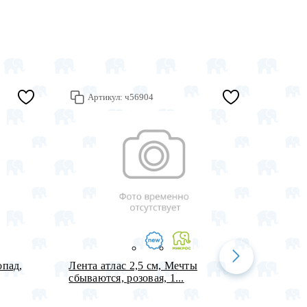
Артикул:
ч56904
Арт
опад,
Лента атлас 2,5 см, Мечты
Пленка
сбываются, розовая, 1...
Танцую