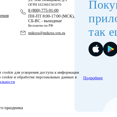
Поку
ОГРН 1023601561070
8 (800) 775-91-00
прил
чения
ПН-ПТ 8:00-17:00 (МСК),
СБ-ВС - выходные
Бесплатно по РФ
так е
mikros@mikros.vrn.ru
 cookie для ускорения доступа к информации
о cookie и обработке персональных данных в
Подробнее
альности
го праздника