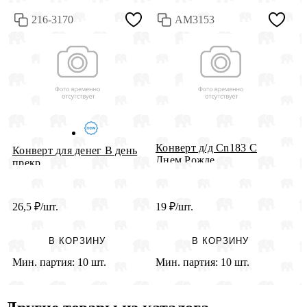
216-3170
АМ3153
Конверт д/д Сn183 С
К
Конверт для денег В день
Днем Рожде...
"
прекр...
26,5
₽
/шт.
19
₽
/шт.
2
В КОРЗИНУ
В КОРЗИНУ
Мин. партия:
10 шт.
Мин. партия:
10 шт.
М