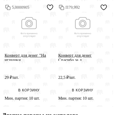
5,0000905
П79,992
Конверт для денег "На
Конверт для денег
К
игрушки...
Спасибо за д...
н
29
₽
/шт.
22,5
₽
/шт.
2
В КОРЗИНУ
В КОРЗИНУ
Мин. партия:
10 шт.
Мин. партия:
10 шт.
М