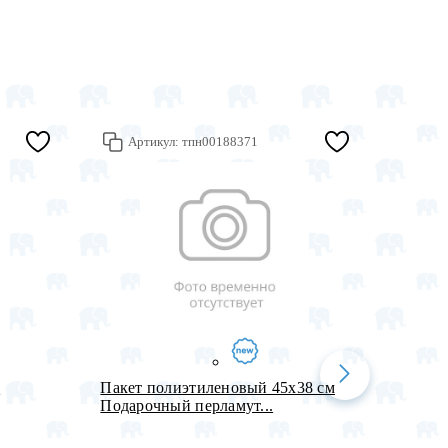
Артикул:
тпн00188371
Арт
,
Пакет полиэтиленовый 45х38 см
Лента 
Подарочный перламут...
светло-