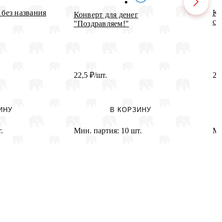
 без названия
Ко
Конверт для денег
св
"Поздравляем!"
22,5
₽
/шт.
2
ИНУ
В КОРЗИНУ
.
Мин. партия:
10 шт.
Ми