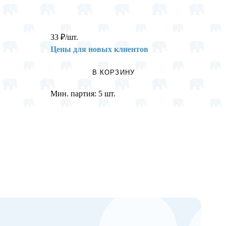
33
₽
/шт.
266
₽
/
Цены для новых клиентов
Цены 
В КОРЗИНУ
Мин. партия:
5 шт.
Мин. п