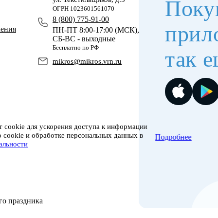
Поку
ОГРН 1023601561070
8 (800) 775-91-00
прил
чения
ПН-ПТ 8:00-17:00 (МСК),
СБ-ВС - выходные
Бесплатно по РФ
так е
mikros@mikros.vrn.ru
 cookie для ускорения доступа к информации
о cookie и обработке персональных данных в
Подробнее
альности
го праздника