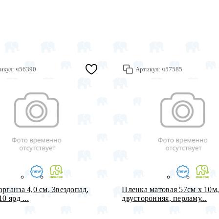
икул:
ч56390
Артикул:
ч57585
органза 4,0 см, Звездопад,
Пленка матовая 57см х 10м
10 ярд ...
двусторонняя, перламу...