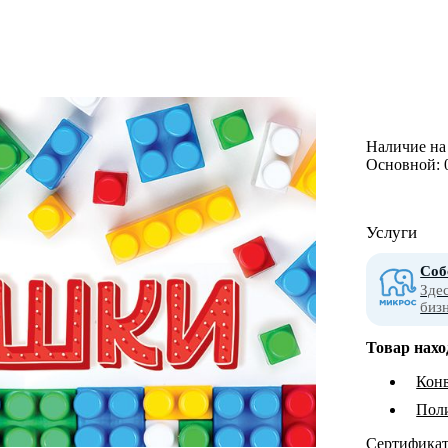
Наличие на 
Основной:
Услуги
Соб
Зде
биз
Товар нахо
Конв
Пол
Сертифика