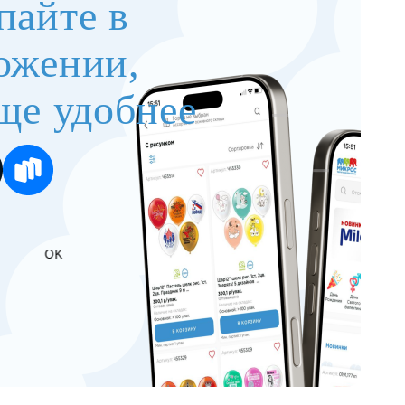
пайте в
ожении,
ще удобнее
OK