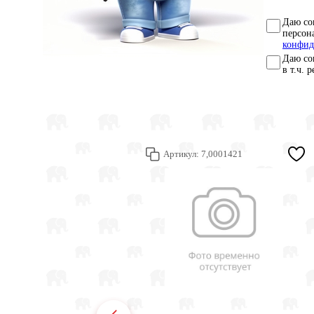
Даю со
персон
конфид
Даю со
в т.ч. 
Артикул:
7,0001421