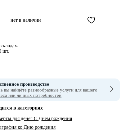
нет в наличии
складах:
0 шт.
ственное производство
сь вы найдёте разнообразные услуги для вашего
неса или личных потребностей
дится в категориях
ерты для денег С Днем рождения
играфия ко Дню рождения
т