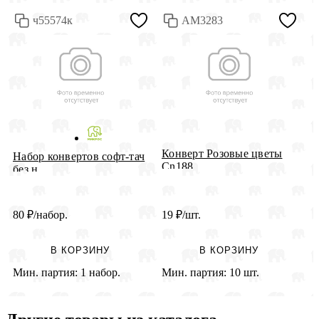
ч55574к
АМ3283
Конверт Розовые цветы
К
Набор конвертов софт-тач
Cn188
Д
без н...
80
₽
/набор.
19
₽
/шт.
2
В КОРЗИНУ
В КОРЗИНУ
Мин. партия:
1 набор.
Мин. партия:
10 шт.
М