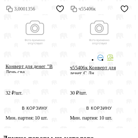
3,0001356
ч55406к
Конверт для денег "В
Д
ч55406к Конверт для
День сва...
денег С Дн...
32
₽
/шт.
30
₽
/шт.
2
В КОРЗИНУ
В КОРЗИНУ
Мин. партия:
10 шт.
Мин. партия:
10 шт.
М