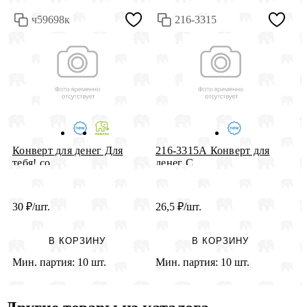
ч59698к
216-3315
К
Конверт для денег Для
216-3315А Конверт для
н
тебя! со...
денег С ...
30
₽
/шт.
26,5
₽
/шт.
7
В КОРЗИНУ
В КОРЗИНУ
Мин. партия:
10 шт.
Мин. партия:
10 шт.
М