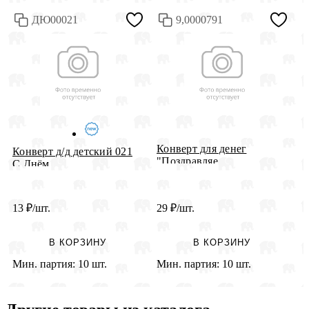
ДЮ00021
9,0000791
Конверт для денег
К
Конверт д/д детский 021
"Поздравляе...
с
С Днём...
13
₽
/шт.
29
₽
/шт.
2
В КОРЗИНУ
В КОРЗИНУ
Мин. партия:
10 шт.
Мин. партия:
10 шт.
М