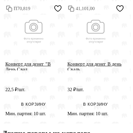
П70,819
41,101,00
Конверт для денег "В
Конверт для денег В день
К
День Свад...
Свадь...
П
22,5
₽
/шт.
32
₽
/шт.
3
В КОРЗИНУ
В КОРЗИНУ
Мин. партия:
10 шт.
Мин. партия:
10 шт.
М