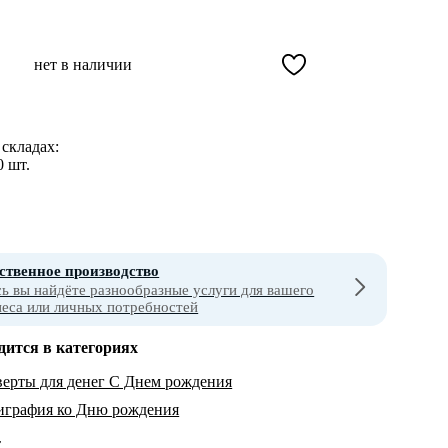
нет в наличии
складах:
0 шт.
ственное производство
сь вы найдёте разнообразные услуги для вашего
неса или личных потребностей
дится в категориях
ерты для денег С Днем рождения
играфия ко Дню рождения
т