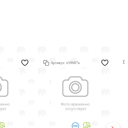
Артикул:
ч59687к