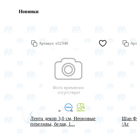
Новинки
Артикул:
ч52346
Арт
Лента декор 3,0 см, Неоновые
Шар Ф 
переливы, белая, 1...
/Aг