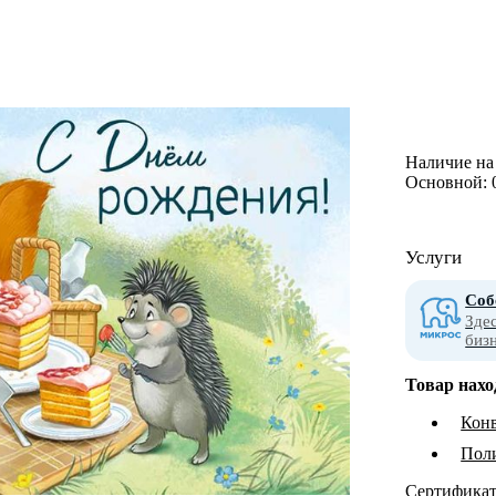
Наличие на 
Основной:
Услуги
Соб
Зде
биз
Товар нахо
Конв
Пол
Сертифика