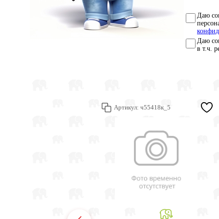
Даю со
персон
конфид
Даю со
в т.ч. 
Артикул:
ч55418к_5