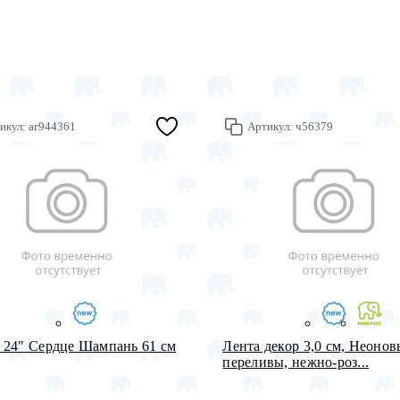
икул:
аг944361
Артикул:
ч56379
24" Сердце Шампань 61 см
Лента декор 3,0 см, Неонов
переливы, нежно-роз...