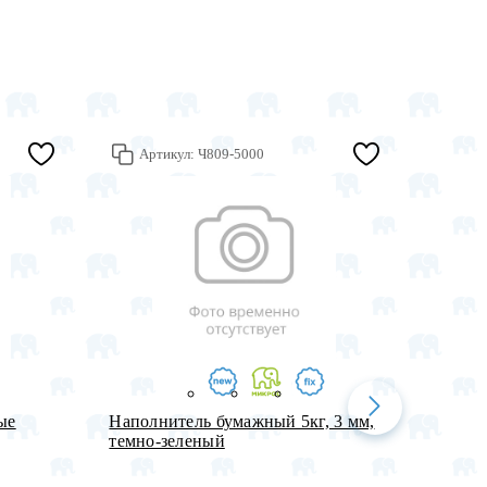
Артикул:
Ч809-5000
Арт
ые
Наполнитель бумажный 5кг, 3 мм,
Лента 
темно-зеленый
нежнос