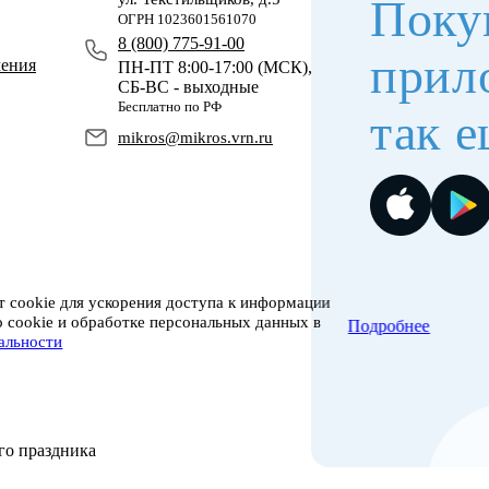
Поку
ОГРН 1023601561070
8 (800) 775-91-00
прил
чения
ПН-ПТ 8:00-17:00 (МСК),
СБ-ВС - выходные
Бесплатно по РФ
так е
mikros@mikros.vrn.ru
 cookie для ускорения доступа к информации
о cookie и обработке персональных данных в
Подробнее
альности
го праздника