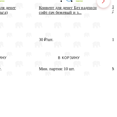
12
ля денег
Конверт для денег Без надписи
Де
ьга)
софт-тач бежевый и з...
30
₽
/шт.
10
ИНУ
В КОРЗИНУ
.
Мин. партия:
10 шт.
Ми