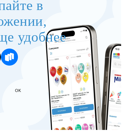
пайте в
ожении,
ще удобнее
OK