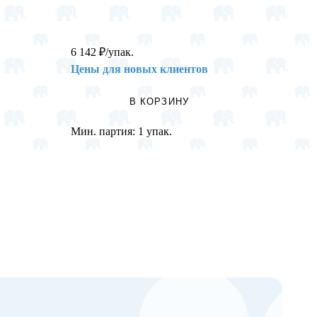
6 142
₽
/упак.
516
₽
/
Цены для новых клиентов
Цены 
В КОРЗИНУ
Мин. партия:
1 упак.
Мин. п