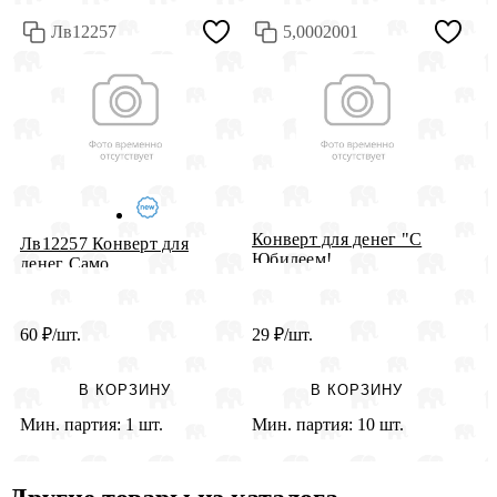
Лв12257
5,0002001
Конверт для денег "С
Лв12257 Конверт для
К
Юбилеем!...
денег Само...
р
60
₽
/шт.
29
₽
/шт.
3
В КОРЗИНУ
В КОРЗИНУ
Мин. партия:
1 шт.
Мин. партия:
10 шт.
М