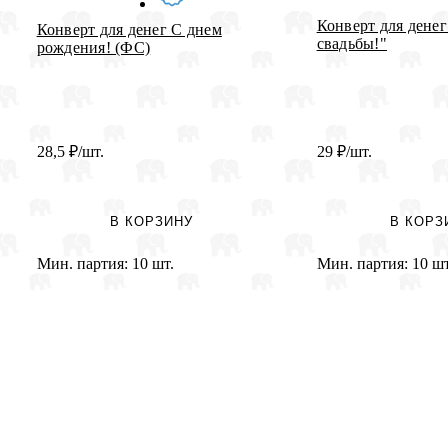
Конверт для дене
Конверт для денег С днем
свадьбы!"
рождения! (ФС)
28,5
₽
/шт.
29
₽
/шт.
В КОРЗИНУ
В КОРЗ
Мин. партия:
10 шт.
Мин. партия:
10 шт