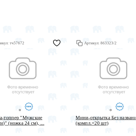
икул:
тч57672
Артикул:
8б3323/2
а-топпер "Мужские
Мини-открытка Без назван
и)" (ножка 24 см), ...
(компл.=20 шт)