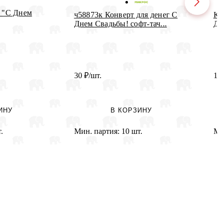
г "С Днем
ч58873к Конверт для денег С
Ко
Днем Свадьбы! софт-тач...
Дн
30
₽
/шт.
1
ИНУ
В КОРЗИНУ
.
Мин. партия:
10 шт.
Ми