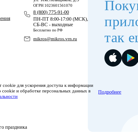
Поку
ОГРН 1023601561070
8 (800) 775-91-00
прил
чения
ПН-ПТ 8:00-17:00 (МСК),
СБ-ВС - выходные
Бесплатно по РФ
так е
mikros@mikros.vrn.ru
 cookie для ускорения доступа к информации
о cookie и обработке персональных данных в
Подробнее
альности
го праздника