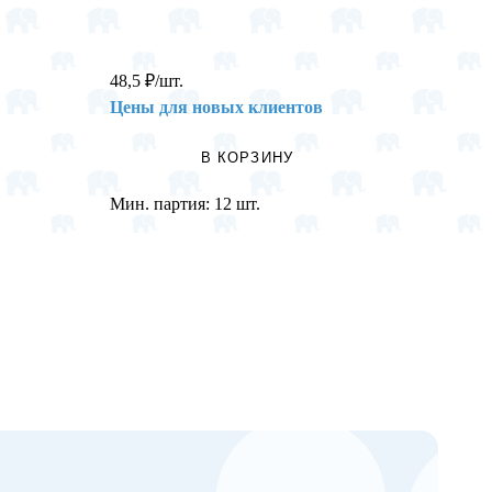
48,5
₽
/шт.
196
₽
/
Цены для новых клиентов
Цены 
В КОРЗИНУ
Мин. партия:
12 шт.
Мин. п