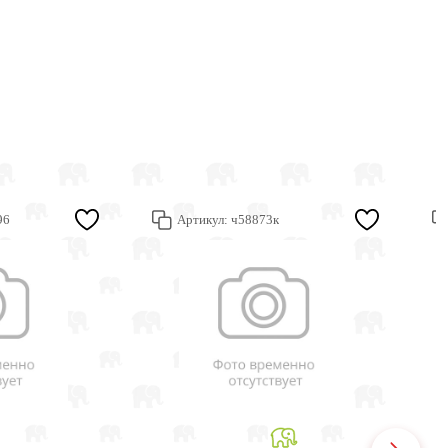
96
Артикул:
ч58873к