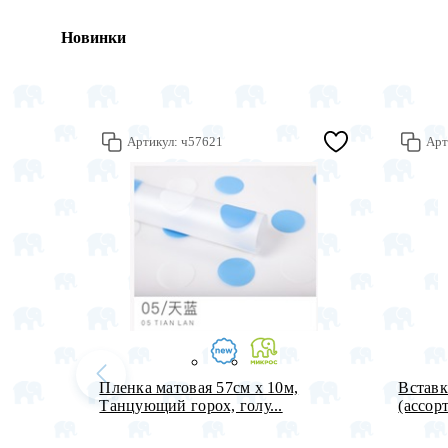
Новинки
Артикул:
ч57621
Арт
Пленка матовая 57см х 10м,
Вставк
Танцующий горох, голу...
(ассорт