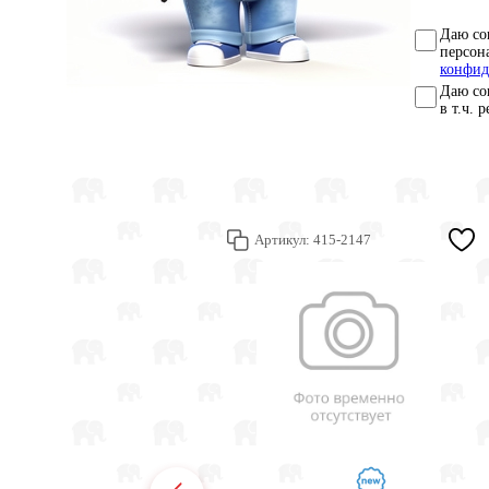
Даю со
персон
конфид
Даю со
в т.ч. 
Артикул:
415-2147