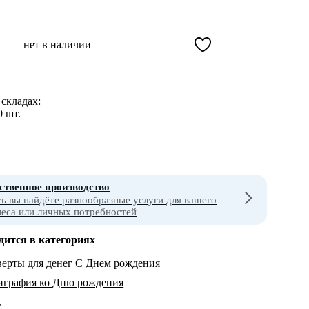
нет в наличии
складах:
0 шт.
ственное производство
сь вы найдёте разнообразные услуги для вашего
неса или личных потребностей
дится в категориях
ерты для денег С Днем рождения
играфия ко Дню рождения
т