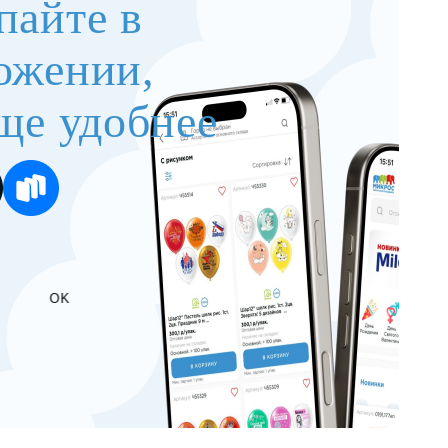
пайте в
ожении,
ще удобнее
OK