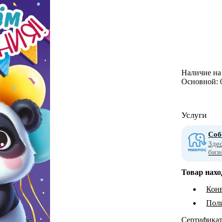
Наличие на 
Основной:
Услуги
Соб
Зде
биз
Товар нахо
Конв
Пол
Сертифика