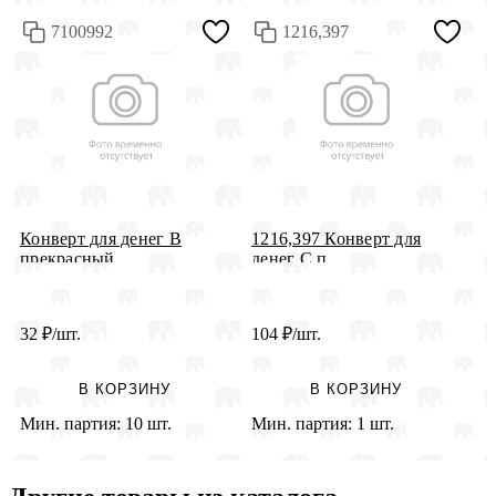
7100992
1216,397
Конверт для денег В
1216,397 Конверт для
2
прекрасный...
денег С п...
д
32
₽
/шт.
104
₽
/шт.
2
В КОРЗИНУ
В КОРЗИНУ
Мин. партия:
10 шт.
Мин. партия:
1 шт.
М