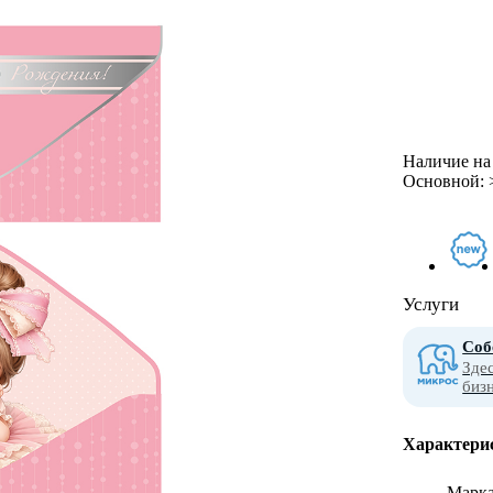
Наличие на 
Основной:
Услуги
Соб
Зде
биз
Характери
Марк