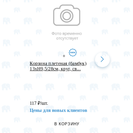
Корзина плетеная (бамбук)
Набор 
13xH9,5/28см, круг, св...
СДР! М
117
₽
/шт.
84,8
₽
/
Цены для новых клиентов
Цены 
В КОРЗИНУ