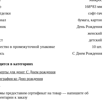
р
168*83 мм
тделки
софт-тач
риал
бумага, картон
дник
День Рождения
женский
ст
детский
ество в промежуточной упаковке
10 шт.
ись
С Днем Рождения
дится в категориях
ерты для денег С Днем рождения
играфия ко Дню рождения
т
 мы предоставим сертификат на товар — напишите об
ентарии к заказу