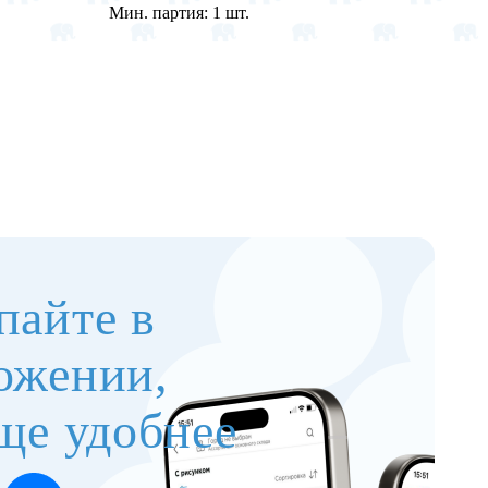
Мин. партия:
1 шт.
Мин. п
пайте в
ожении,
ще удобнее