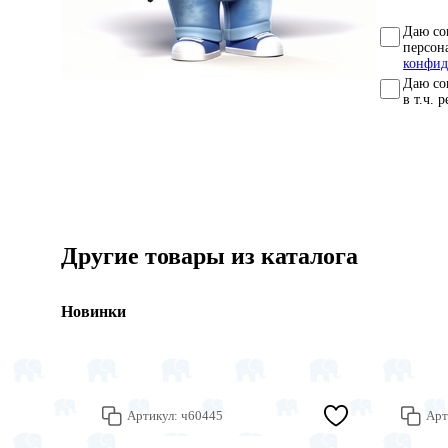
Даю со
персон
конфид
Даю со
в т.ч. 
Другие товары из каталога
Новинки
Артикул:
ч60445
Арт