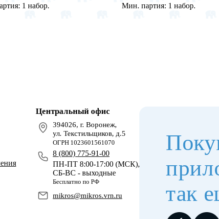
артия:
1 набор.
Мин. партия:
1 набор.
Центральный офис
394026, г. Воронеж,
ул. Текстильщиков, д.5
Поку
ОГРН 1023601561070
8 (800) 775-91-00
прил
чения
ПН-ПТ 8:00-17:00 (МСК),
СБ-ВС - выходные
Бесплатно по РФ
так е
mikros@mikros.vrn.ru