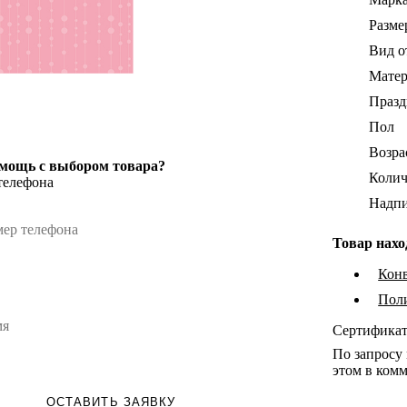
Разме
Вид о
Мате
Праз
Пол
Возра
мощь с выбором товара?
Колич
телефона
Надп
Товар нахо
Конв
Пол
Сертифика
По запросу
этом в комм
ОСТАВИТЬ ЗАЯВКУ