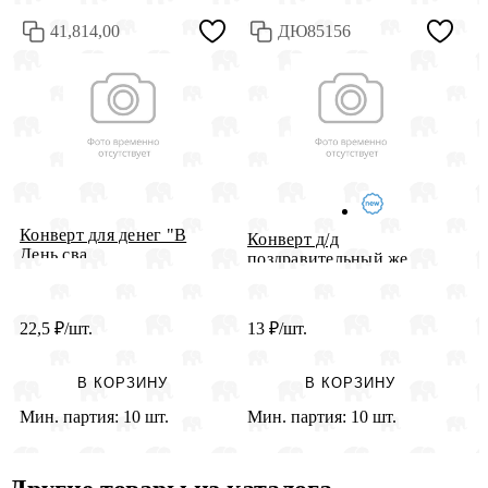
41,814,00
ДЮ85156
Конверт для денег "В
Конверт д/д
К
День сва...
поздравительный же...
С
22,5
₽
/шт.
13
₽
/шт.
1
В КОРЗИНУ
В КОРЗИНУ
Мин. партия:
10 шт.
Мин. партия:
10 шт.
М