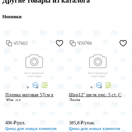
Другие товары из каталога
Новинки
ч57602
Ч59766
Пленка матовая 57см х
Шар12'' шелк рис. 5 ст. С
30м, од...
Днем...
496
₽
/рул.
385,8
₽
/упак.
Цены для новых клиентов
Цены для новых клиентов