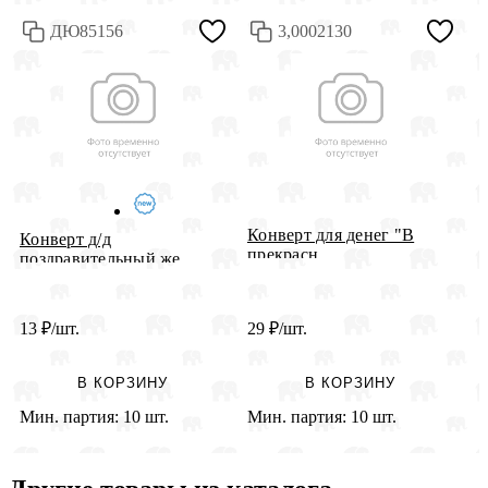
ДЮ85156
3,0002130
Конверт для денег "В
Конверт д/д
2
прекрасн...
поздравительный же...
д
13
₽
/шт.
29
₽
/шт.
2
В КОРЗИНУ
В КОРЗИНУ
Мин. партия:
10 шт.
Мин. партия:
10 шт.
М