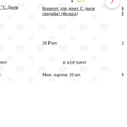
г "С Днем
Конверт для денег С днем
Ко
свадьбы! (фольга)
Ро
28
₽
/шт.
2
ИНУ
В КОРЗИНУ
.
Мин. партия:
10 шт.
Ми