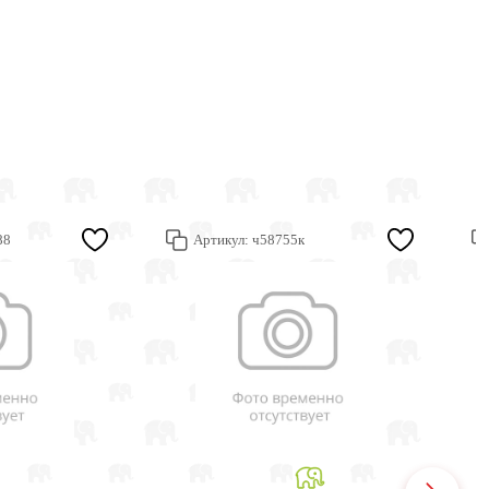
88
Артикул:
ч58755к