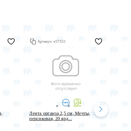
Артикул:
ч57552
Арт
м,
Лента органза 2,5 см, Мечты,
Пакет 
персиковая, 20 ярд...
Подаро