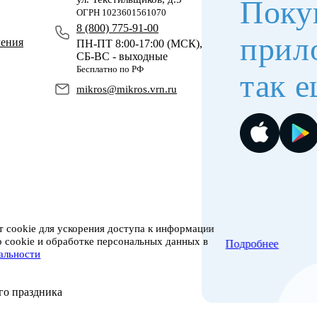
Поку
ОГРН 1023601561070
8 (800) 775-91-00
прил
чения
ПН-ПТ 8:00-17:00 (МСК),
СБ-ВС - выходные
Бесплатно по РФ
так е
mikros@mikros.vrn.ru
 cookie для ускорения доступа к информации
о cookie и обработке персональных данных в
Подробнее
альности
го праздника