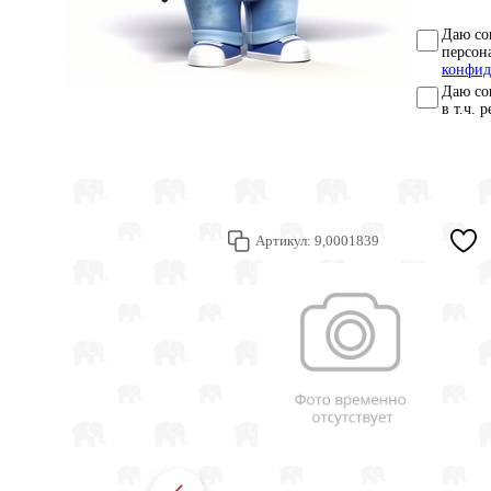
Даю со
персон
конфид
Даю со
в т.ч. 
Артикул:
9,0001839