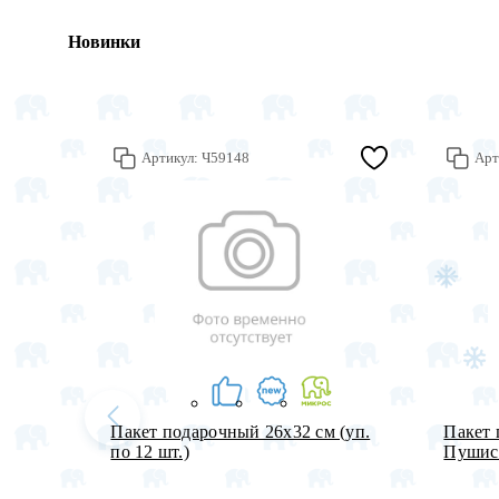
Новинки
Артикул:
Ч59148
Арт
Пакет подарочный 26х32 см (уп.
Пакет 
по 12 шт.)
Пушист