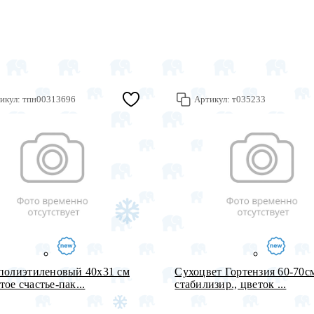
икул:
тпн00313696
Артикул:
т035233
полиэтиленовый 40х31 см
Сухоцвет Гортензия 60-70с
ое счастье-пак...
стабилизир., цветок ...