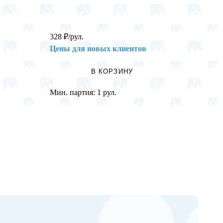
328
₽
/рул.
5,5
₽
/ш
Цены для новых клиентов
Цены 
В КОРЗИНУ
Мин. партия:
1 рул.
Мин. п