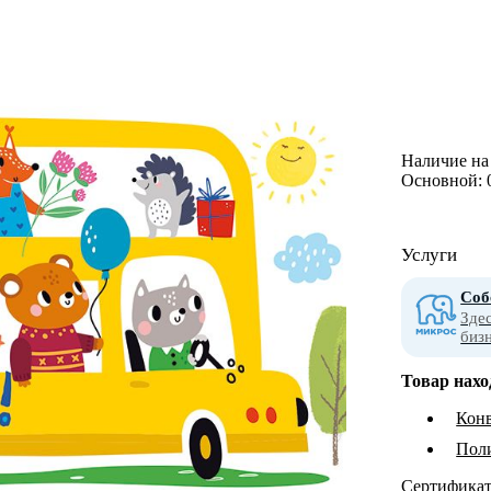
Наличие на 
Основной:
Услуги
Соб
Зде
биз
Товар нахо
Конв
Пол
Сертифика