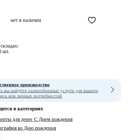
нет в наличии
складах:
0 шт.
ственное производство
сь вы найдёте разнообразные услуги для вашего
неса или личных потребностей
дится в категориях
ерты для денег С Днем рождения
играфия ко Дню рождения
т