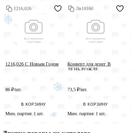
1216,026
Лв10160
1216,026 С Новым Годом
Конверт для денег В
К
ДЕНЬ РОЖДЕ...
Д
86
₽
/шт.
73,5
₽
/шт.
2
В КОРЗИНУ
В КОРЗИНУ
Мин. партия:
1 шт.
Мин. партия:
1 шт.
М