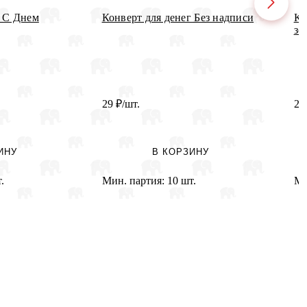
г С Днем
Конверт для денег Без надписи
Ко
зо
29
₽
/шт.
22
ИНУ
В КОРЗИНУ
.
Мин. партия:
10 шт.
Ми