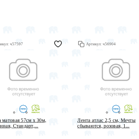
икул:
ч57597
Артикул:
ч56904
 матовая 57см х 30м,
Лента атлас 2,5 см, Мечты
нная, Стандарт,...
сбываются, розовая, 1...