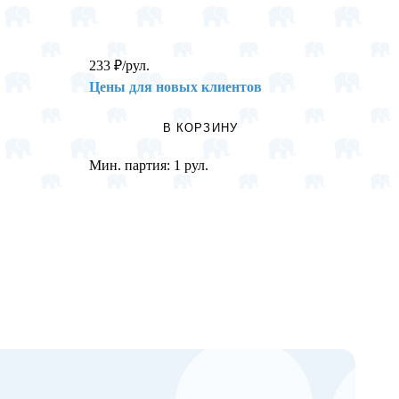
233
₽
/рул.
35
₽
/н
Цены для новых клиентов
Цены 
В КОРЗИНУ
Мин. партия:
1 рул.
Мин. п