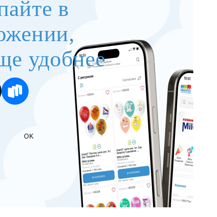
пайте в
ожении,
ще удобнее
OK