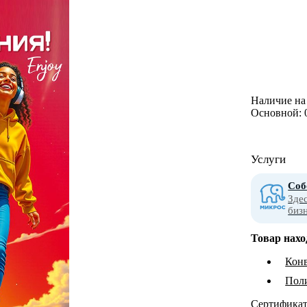
Наличие на 
Основной:
Услуги
Соб
Зде
биз
Товар нахо
Конв
Пол
Сертифика