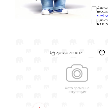
Даю со
персон
конфид
Даю со
в т.ч. 
Артикул:
216-8112