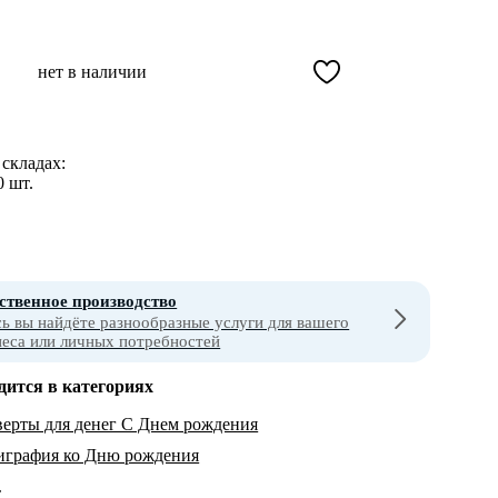
нет в наличии
складах:
0 шт.
ственное производство
сь вы найдёте разнообразные услуги для вашего
неса или личных потребностей
дится в категориях
ерты для денег С Днем рождения
играфия ко Дню рождения
т