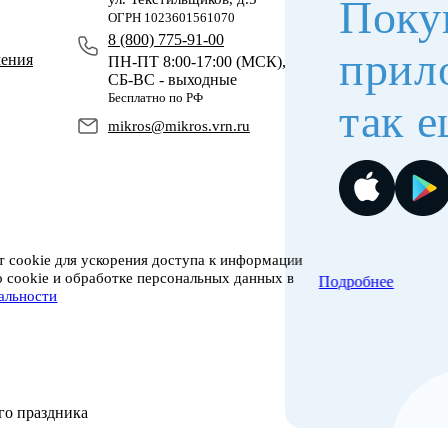
Поку
ОГРН 1023601561070
8 (800) 775-91-00
прил
чения
ПН-ПТ 8:00-17:00 (МСК),
СБ-ВС - выходные
Бесплатно по РФ
так е
mikros@mikros.vrn.ru
 cookie для ускорения доступа к информации
о cookie и обработке персональных данных в
Подробнее
альности
го праздника