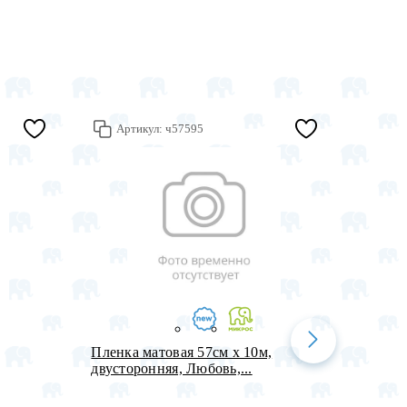
Артикул:
ч57595
Арт
Пленка матовая 57см х 10м,
Набор 
двусторонняя, Любовь,...
надпис