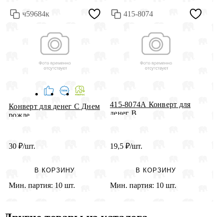
ч59684к
415-8074
415-8074А Конверт для
К
Конверт для денег С Днем
денег В...
Н
рожде...
30
₽
/шт.
19,5
₽
/шт.
2
В КОРЗИНУ
В КОРЗИНУ
Мин. партия:
10 шт.
Мин. партия:
10 шт.
М