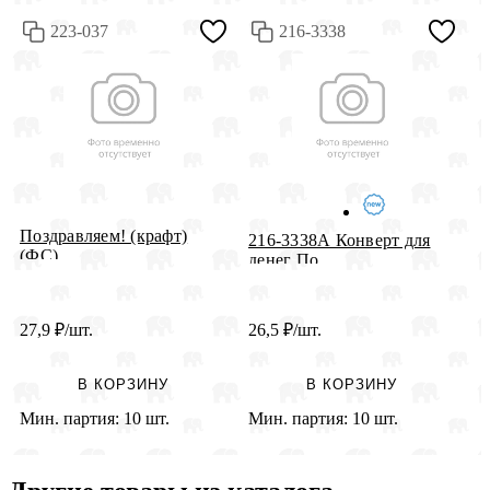
223-037
216-3338
Поздравляем! (крафт)
К
216-3338А Конверт для
(ФС)
"
денег По...
27,9
₽
/шт.
26,5
₽
/шт.
2
В КОРЗИНУ
В КОРЗИНУ
Мин. партия:
10 шт.
Мин. партия:
10 шт.
М