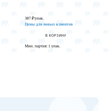
387
₽
/упак.
58
₽
/ру
Цены для новых клиентов
Цены 
В КОРЗИНУ
Мин. партия:
1 упак.
Мин. п