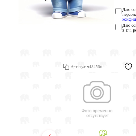
Даю со
персон
конфид
Даю со
в т.ч. 
Артикул:
ч48456к