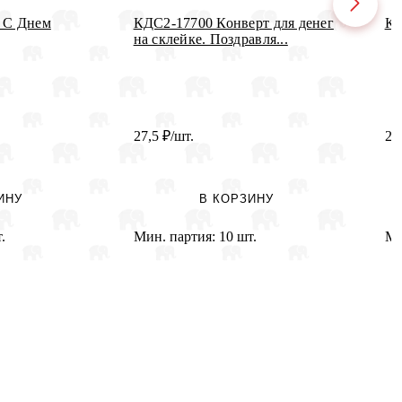
г С Днем
КДС2-17700 Конверт для денег
Ко
на склейке. Поздравля...
27,5
₽
/шт.
28
ИНУ
В КОРЗИНУ
.
Мин. партия:
10 шт.
Ми