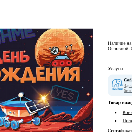
Наличие на 
Основной:
Услуги
Соб
Зде
биз
Товар нахо
Конв
Пол
Сертифика