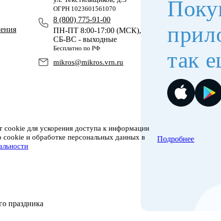
Поку
ОГРН 1023601561070
8 (800) 775-91-00
прил
чения
ПН-ПТ 8:00-17:00 (МСК),
СБ-ВС - выходные
Бесплатно по РФ
так е
mikros@mikros.vrn.ru
 cookie для ускорения доступа к информации
о cookie и обработке персональных данных в
Подробнее
альности
го праздника