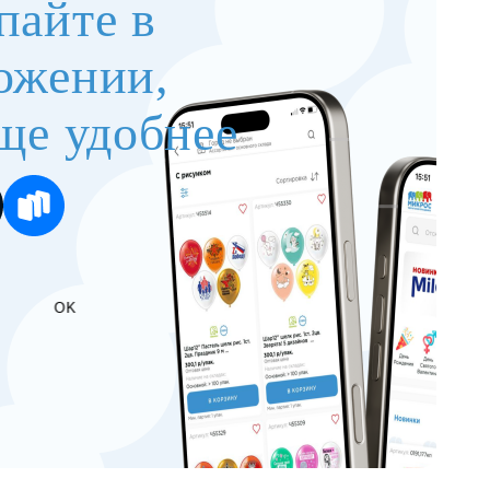
пайте в
ожении,
ще удобнее
OK