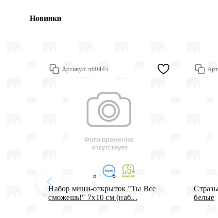
Новинки
Артикул:
ч60445
Арт
Набор мини-открыток "Ты Все
Стразы
сможешь!" 7х10 см (наб...
белые