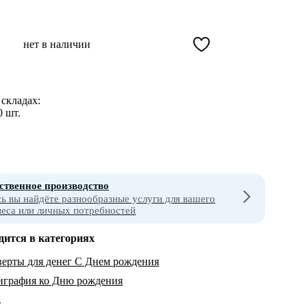
нет в наличии
складах:
0 шт.
ственное производство
сь вы найдёте разнообразные услуги для вашего
неса или личных потребностей
дится в категориях
ерты для денег С Днем рождения
играфия ко Дню рождения
т