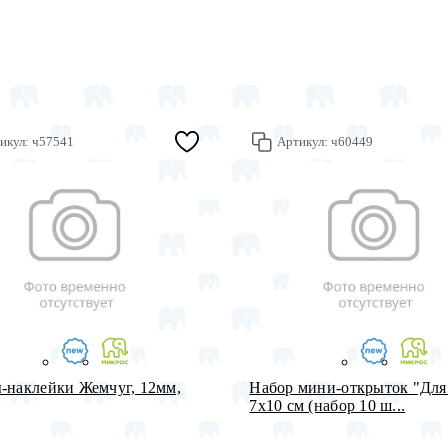
икул:
ч57541
Артикул:
ч60449
-наклейки Жемчуг, 12мм,
Набор мини-открыток "Для
7х10 см (набор 10 ш...