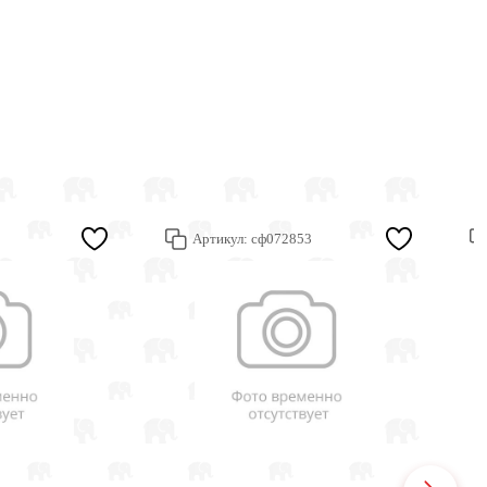
Артикул:
сф072853