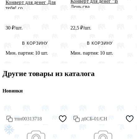
Конверт для денег "В
1
Конверт для денег Для
День сва...
д
тебя! со...
30
₽
/шт.
22,5
₽
/шт.
1
В КОРЗИНУ
В КОРЗИНУ
Мин. партия:
10 шт.
Мин. партия:
10 шт.
М
Другие товары из каталога
Новинки
тпн00313718
дбСБ-01/СН