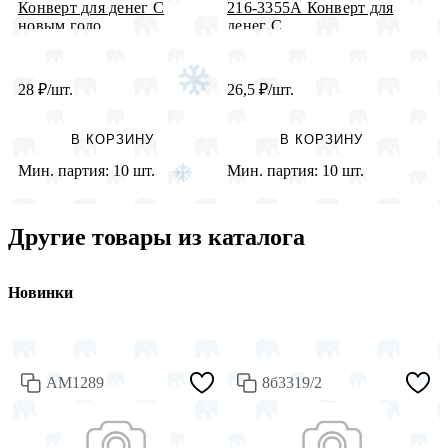
К
Конверт для денег С
216-3355А Конверт для
н
новым годо...
денег С ...
28
₽
/шт.
26,5
₽
/шт.
3
В КОРЗИНУ
В КОРЗИНУ
Мин. партия:
10 шт.
Мин. партия:
10 шт.
М
Другие товары из каталога
Новинки
АМ1289
8б3319/2