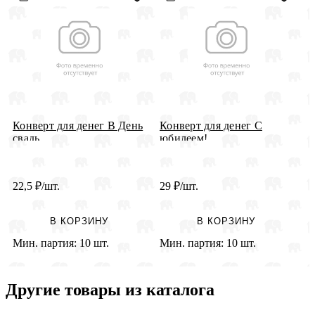
Конверт для денег В День
Конверт для денег С
К
свадь...
юбилеем!
Д
22,5
₽
/шт.
29
₽
/шт.
2
В КОРЗИНУ
В КОРЗИНУ
Мин. партия:
10 шт.
Мин. партия:
10 шт.
М
Другие товары из каталога