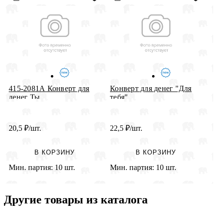
415-2081А Конверт для
Конверт для денег "Для
К
денег Ты...
тебя" ...
Р
20,5
₽
/шт.
22,5
₽
/шт.
2
В КОРЗИНУ
В КОРЗИНУ
Мин. партия:
10 шт.
Мин. партия:
10 шт.
М
Другие товары из каталога