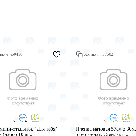
икул:
ч60450
Артикул:
ч57602
мини-открыток "Для тебя"
Пленка матовая 57см х 30м
 (набор 10 ш...
однотонная, Стандарт,...