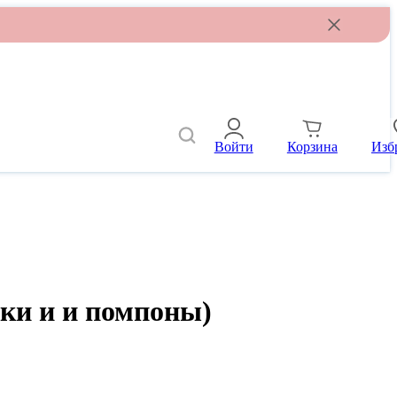
Войти
Корзина
Изб
ики и и помпоны)