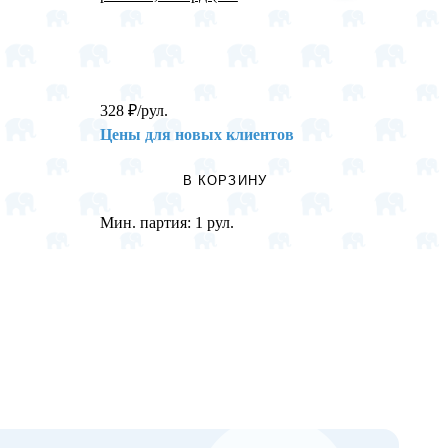
328
₽
/рул.
255,5
Цены для новых клиентов
Цены 
В КОРЗИНУ
Мин. партия:
1 рул.
Мин. п