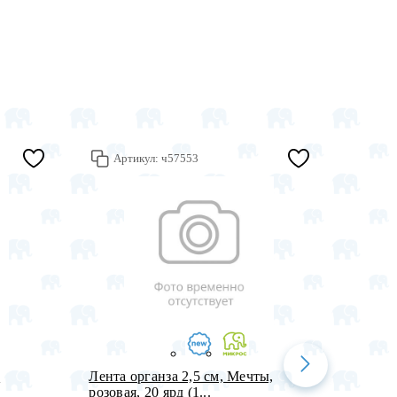
Артикул:
ч57553
Арт
,
Лента органза 2,5 см, Мечты,
Лента 
розовая, 20 ярд (1...
перели