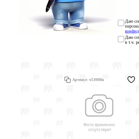
Даю со
персон
конфид
Даю со
в т.ч. 
Артикул:
ч53988к