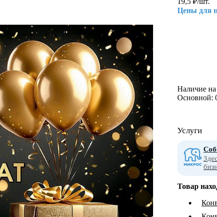
19,5
₽
/шт.
Цены для 
Наличие на 
Основной:
Услуги
Соб
Зде
биз
Товар нахо
Конв
Конв