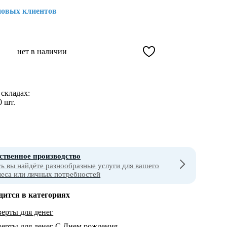
новых клиентов
нет в наличии
складах:
0 шт.
ственное производство
сь вы найдёте разнообразные услуги для вашего
неса или личных потребностей
дится в категориях
ерты для денег
ерты для денег С Днем рождения