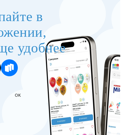
пайте в
ожении,
ще удобнее
OK