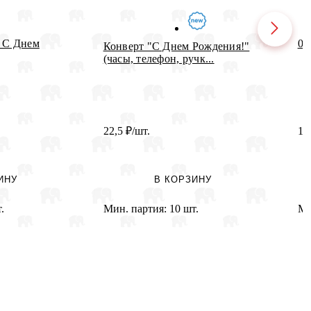
г С Днем
03
Конверт "С Днем Рождения!"
(часы, телефон, ручк...
22,5
₽
/шт.
14
ИНУ
В КОРЗИНУ
.
Мин. партия:
10 шт.
Ми