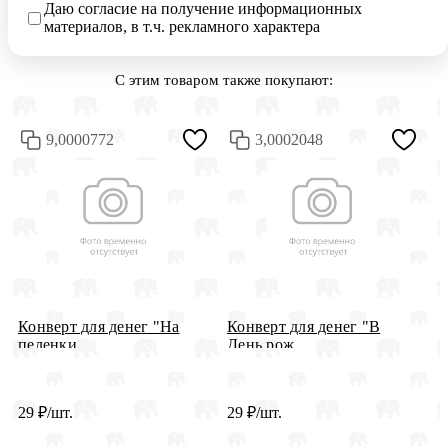
Даю согласие на получение информационных
материалов, в т.ч. рекламного характера
С этим товаром также покупают:
9,0000772
3,0002048
Конверт для денег "На
Конверт для денег "В
К
пеленки...
День рож...
и
29
₽
/шт.
29
₽
/шт.
2