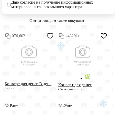
Даю согласие на получение информационных
материалов, в т.ч. рекламного характера
С этим товаром также покупают:
076,602
ч48291к
Конверт для денег В день
К
Конверт для денег
свадь...
Д
Счастливого ...
32
₽
/шт.
28
₽
/шт.
2