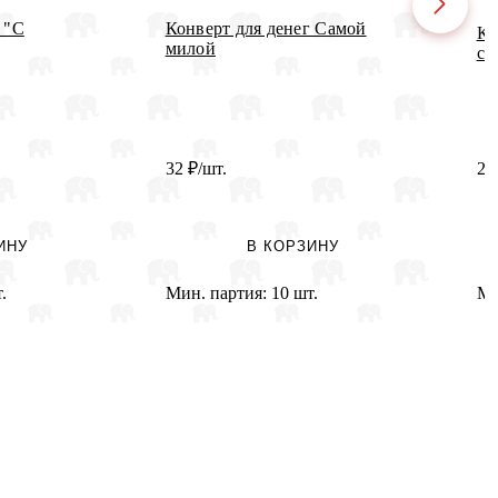
 "С
Конверт для денег Самой
Ко
милой
св
32
₽
/шт.
2
ИНУ
В КОРЗИНУ
.
Мин. партия:
10 шт.
Ми