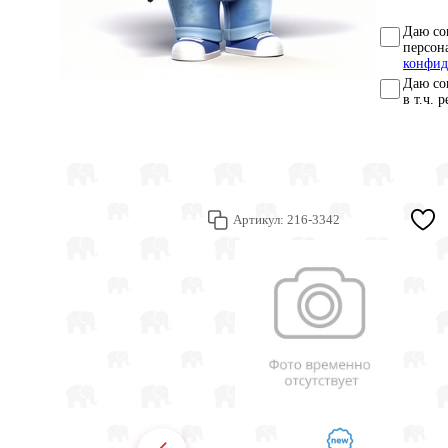
Даю со
персон
конфид
Даю со
в т.ч. 
Артикул:
216-3342