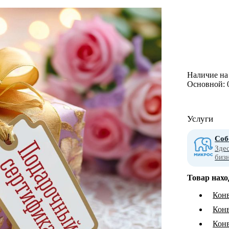
Наличие на 
Основной:
Услуги
Соб
Зде
биз
Товар нахо
Конв
Конв
Конв