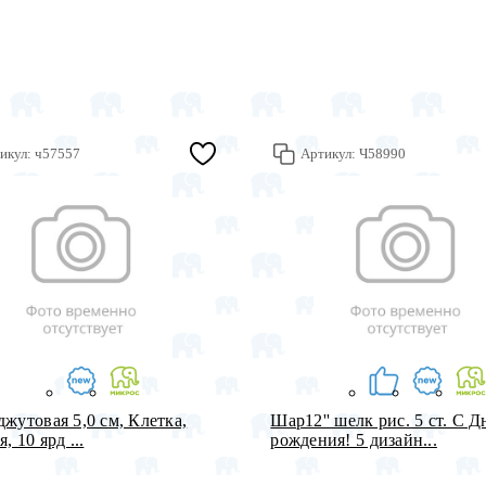
икул:
ч57557
Артикул:
Ч58990
джутовая 5,0 см, Клетка,
Шар12'' шелк рис. 5 ст. С 
, 10 ярд ...
рождения! 5 дизайн...