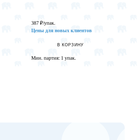
387
₽
/упак.
229
₽
/
Цены для новых клиентов
Цены 
В КОРЗИНУ
Мин. партия:
1 упак.
Мин. п