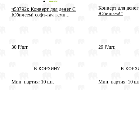
Конверт для денег
ч58792к Конверт для денег С
Юбилеем!"
Юбилеем! софт-тач темн...
30
₽
/шт.
29
₽
/шт.
В КОРЗИНУ
В КОРЗ
Мин. партия:
10 шт.
Мин. партия:
10 шт