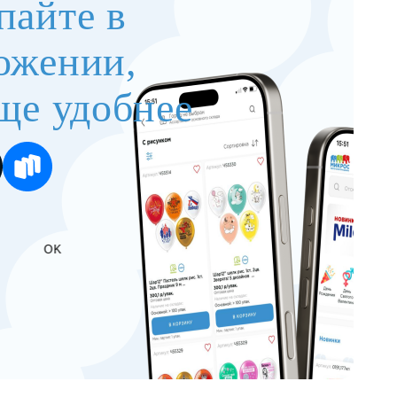
пайте в
ожении,
ще удобнее
OK