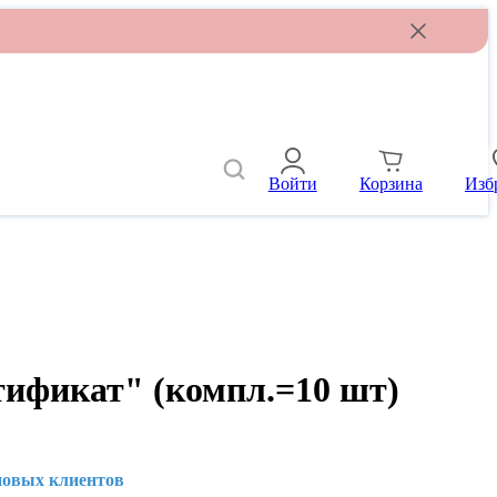
Войти
Корзина
Изб
тификат" (компл.=10 шт)
новых клиентов