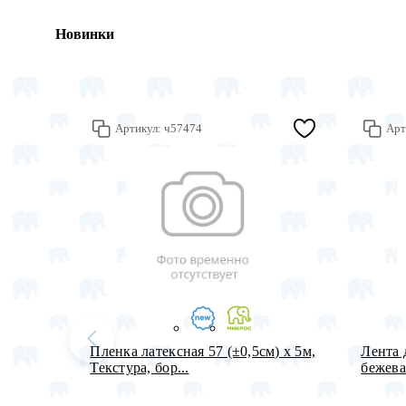
Новинки
Артикул:
ч57474
Арт
Пленка латексная 57 (±0,5см) х 5м,
Лента 
Текстура, бор...
бежевая