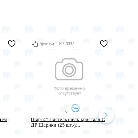
Артикул:
1103-3335
Арт
Днем
Шар14" Пастель шелк кристалл С
Бант-ш
ДР Шарики (25 шт./у...
см