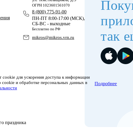
Поку
ОГРН 1023601561070
8 (800) 775-91-00
прил
чения
ПН-ПТ 8:00-17:00 (МСК),
СБ-ВС - выходные
Бесплатно по РФ
так е
mikros@mikros.vrn.ru
 cookie для ускорения доступа к информации
о cookie и обработке персональных данных в
Подробнее
альности
го праздника