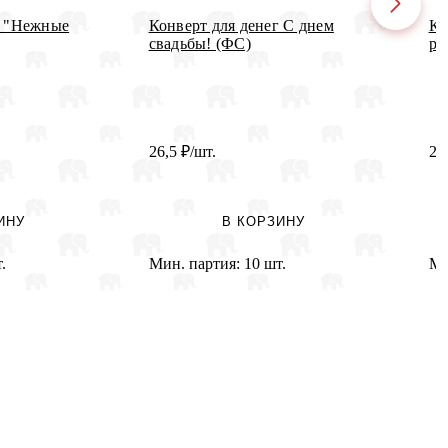
г "Нежные
Конверт для денег С днем
Ко
свадьбы! (ФС)
ро
26,5
₽
/шт.
22
ИНУ
В КОРЗИНУ
.
Мин. партия:
10 шт.
Ми