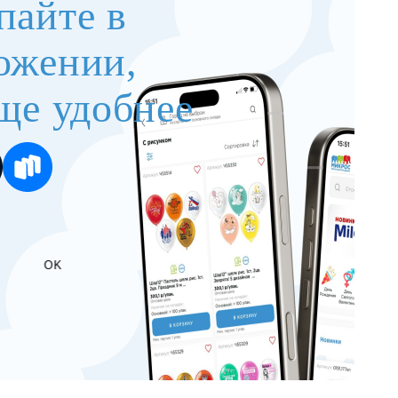
пайте в
ожении,
ще удобнее
OK