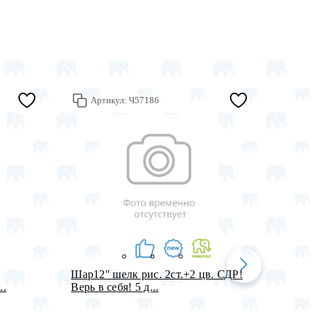
Артикул:
Ч57186
Арт
Шар12'' шелк рис. 2ст.+2 цв. СДР!
Встав
..
Верь в себя! 5 д...
мужски