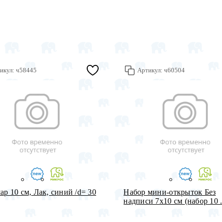
икул:
ч58445
Артикул:
ч60504
ар 10 см, Лак, синий /d= 30
Набор мини-открыток Без
надписи 7х10 см (набор 10 .