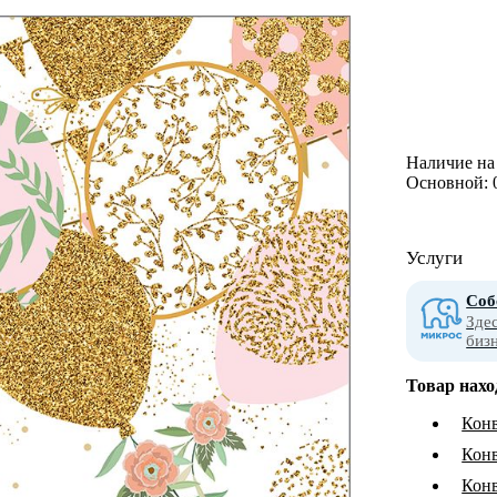
Наличие на 
Основной:
Услуги
Соб
Зде
биз
Товар нахо
Конв
Конв
Конв