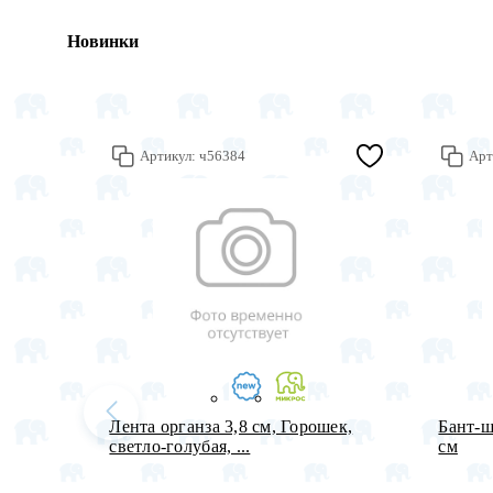
Новинки
Артикул:
ч56384
Арт
Лента органза 3,8 см, Горошек,
Бант-ш
светло-голубая, ...
см