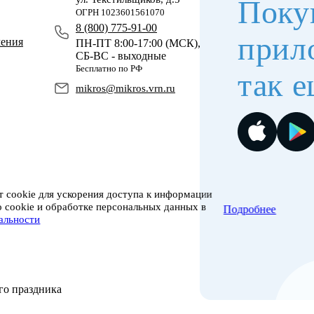
Поку
ОГРН 1023601561070
8 (800) 775-91-00
прил
чения
ПН-ПТ 8:00-17:00 (МСК),
СБ-ВС - выходные
Бесплатно по РФ
так е
mikros@mikros.vrn.ru
 cookie для ускорения доступа к информации
о cookie и обработке персональных данных в
Подробнее
альности
го праздника