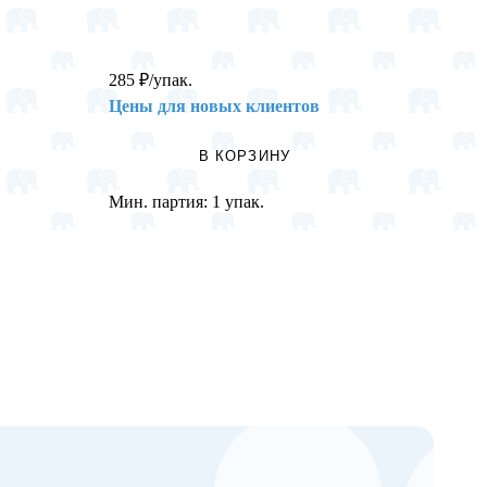
285
₽
/упак.
135
₽
/
Цены для новых клиентов
Цены 
В КОРЗИНУ
Мин. партия:
1 упак.
Мин. п