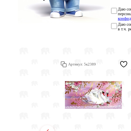
Даю со
персон
конфид
Даю со
в т.ч. 
Артикул:
5к2389