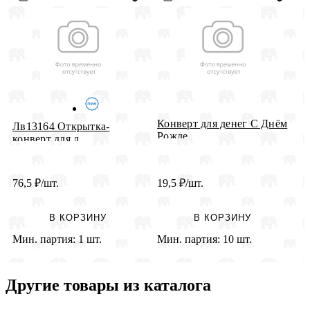
Конверт для денег С Днём
К
Лв13164 Открытка-
Рожде...
б
конверт для д...
76,5
₽
/шт.
19,5
₽
/шт.
2
В КОРЗИНУ
В КОРЗИНУ
Мин. партия:
1 шт.
Мин. партия:
10 шт.
М
Другие товары из каталога