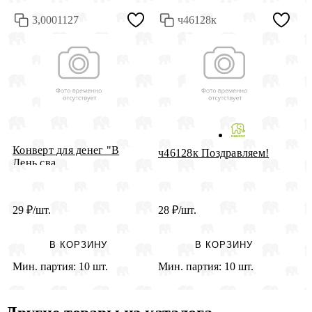
3,0001127
ч46128к
Конверт для денег "В
ч46128к Поздравляем!
2
День сва...
д
29
₽
/шт.
28
₽
/шт.
2
В КОРЗИНУ
В КОРЗИНУ
Мин. партия:
10 шт.
Мин. партия:
10 шт.
М