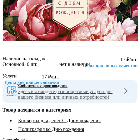
Наличие на складах:
17
₽
/шт.
Основной:
0 шт.
нет в наличии
Цены для новых клиентов
Услуги
17
₽
/шт.
Цены для новых клиентов
Собственное производство
Здесь вы найдёте разнообразные услуги для
вашего бизнеса или личных потребностей
Товар находится в категориях
Конверты для денег С Днем рождения
Полиграфия ко Дню рождения
Сертификат