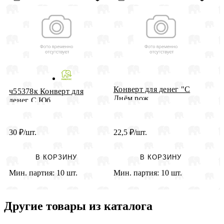
Конверт для денег "С
К
ч55378к Конверт для
Днём рож...
Ю
денег С Юб...
30
₽
/шт.
22,5
₽
/шт.
2
В КОРЗИНУ
В КОРЗИНУ
Мин. партия:
10 шт.
Мин. партия:
10 шт.
М
Другие товары из каталога