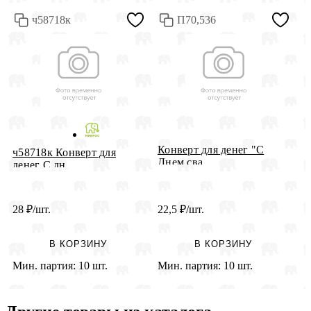
ч58718к
П70,536
Конверт для денег "С
0
ч58718к Конверт для
Днем сва...
денег С дн...
28
₽
/шт.
22,5
₽
/шт.
2
В КОРЗИНУ
В КОРЗИНУ
Мин. партия:
10 шт.
Мин. партия:
10 шт.
М