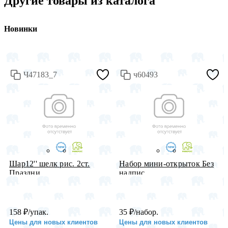
Другие товары из каталога
Новинки
Ч47183_7
ч60493
Шар12'' шелк рис. 2ст.
Набор мини-открыток Без
Праздни...
надпис...
158
₽
/упак.
35
₽
/набор.
Цены для новых клиентов
Цены для новых клиентов