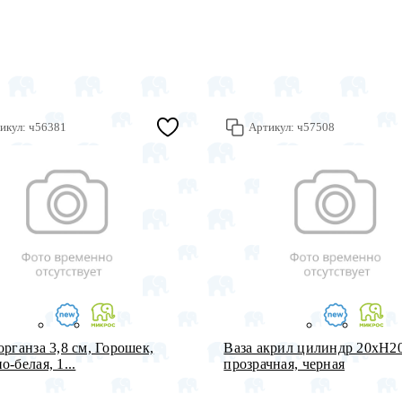
икул:
ч56381
Артикул:
ч57508
органза 3,8 см, Горошек,
Ваза акрил цилиндр 20хH2
-белая, 1...
прозрачная, черная