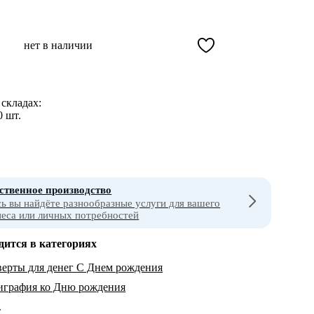
нет в наличии
складах:
0 шт.
ственное производство
сь вы найдёте разнообразные услуги для вашего
неса или личных потребностей
дится в категориях
ерты для денег С Днем рождения
играфия ко Дню рождения
т