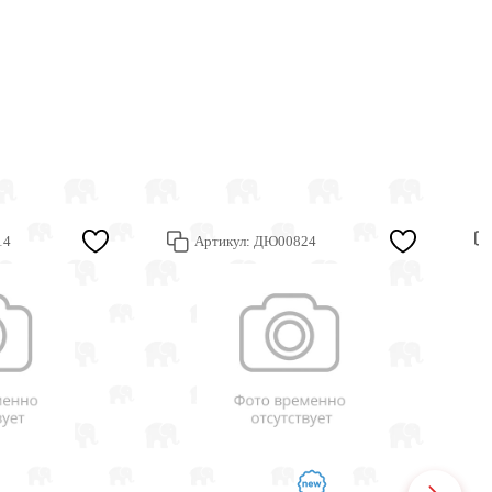
14
Артикул:
ДЮ00824