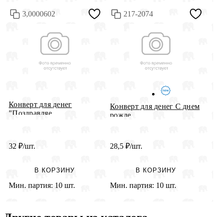
3,0000602
217-2074
Конверт для денег
Конверт для денег С днем
К
"Поздравляе...
рожде...
р
32
₽
/шт.
28,5
₽
/шт.
2
В КОРЗИНУ
В КОРЗИНУ
Мин. партия:
10 шт.
Мин. партия:
10 шт.
М